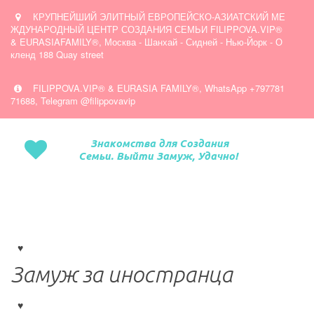
КРУПНЕЙШИЙ ЭЛИТНЫЙ ЕВРОПЕЙСКО-АЗИАТСКИЙ МЕ
ЖДУНАРОДНЫЙ ЦЕНТР СОЗДАНИЯ СЕМЬИ FILIPPOVA.VIP®
& EURASIAFAMILY®
,
Москва - Шанхай - Сидней - Нью-Йорк - О
кленд 188 Quay street
FILIPPOVA.VIP® & EURASIA FAMILY®
,
WhatsApp +797781
71688, Telegram @filippovavip
Знакомства для Создания
Семьи. Выйти Замуж, Удачно!
Замуж за иностранца 