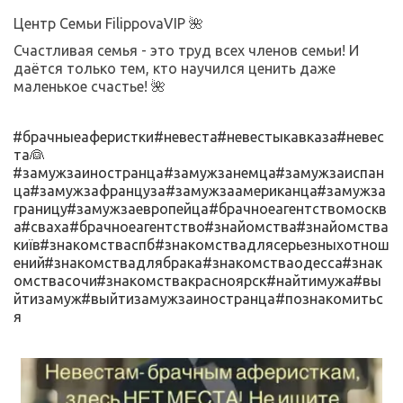
Центр Семьи FilippovaVIP 🌺
Счастливая семья - это труд всех членов семьи! И 
даётся только тем, кто научился ценить даже 
маленькое счастье! 🌺
#брачныеаферистки
#невеста
#невестыкавказа
#невес
та👰
#замужзаиностранца
#замужзанемца
#замужзаиспан
ца
#замужзафранцуза
#замужзаамериканца
#замужза
границу
#замужзаевропейца
#брачноеагентствомоскв
а
#сваха
#брачноеагентство
#знайомства
#знайомства
київ
#знакомстваспб
#знакомствадлясерьезныхотнош
ений
#знакомствадлябрака
#знакомстваодесса
#знак
омствасочи
#знакомствакрасноярск
#найтимужа
#вы
йтизамуж
#выйтизамужзаиностранца
#познакомитьс
я