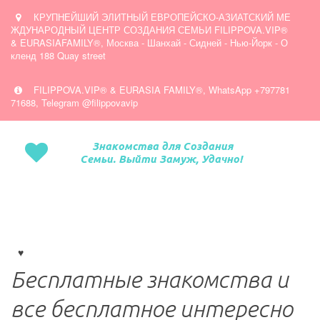
КРУПНЕЙШИЙ ЭЛИТНЫЙ ЕВРОПЕЙСКО-АЗИАТСКИЙ МЕ
ЖДУНАРОДНЫЙ ЦЕНТР СОЗДАНИЯ СЕМЬИ FILIPPOVA.VIP®
& EURASIAFAMILY®
,
Москва - Шанхай - Сидней - Нью-Йорк - О
кленд 188 Quay street
FILIPPOVA.VIP® & EURASIA FAMILY®
,
WhatsApp +797781
71688, Telegram @filippovavip
Знакомства для Создания
Семьи. Выйти Замуж, Удачно!
Бесплатные знакомства и 
все бесплатное интересно 