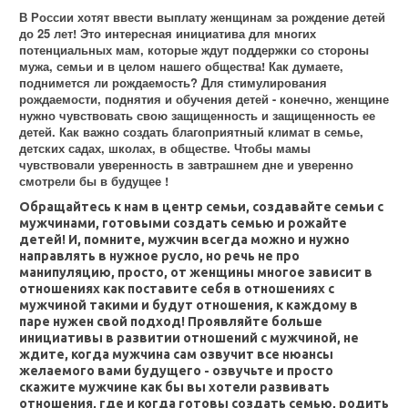
В России хотят ввести выплату женщинам за рождение детей
до 25 лет! Это интересная инициатива для многих
потенциальных мам, которые ждут поддержки со стороны
мужа, семьи и в целом нашего общества! Как думаете,
поднимется ли рождаемость? Для стимулирования
рождаемости, поднятия и обучения детей - конечно, женщине
нужно чувствовать свою защищенность и защищенность ее
детей. Как важно создать благоприятный климат в семье,
детских садах, школах, в обществе. Чтобы мамы
чувствовали уверенность в завтрашнем дне и уверенно
смотрели бы в будущее !
Обращайтесь к нам в центр семьи, создавайте семьи с
мужчинами, готовыми создать семью и рожайте
детей! И, помните, мужчин всегда можно и нужно
направлять в нужное русло, но речь не про
манипуляцию, просто, от женщины многое зависит в
отношениях как поставите себя в отношениях с
мужчиной такими и будут отношения, к каждому в
паре нужен свой подход! Проявляйте больше
инициативы в развитии отношений с мужчиной, не
ждите, когда мужчина сам озвучит все нюансы
же
лаемого вами будущего - озвучьте и просто
скажите мужчине как бы вы хотели развивать
отношения, где и когда готовы создать семью, родить