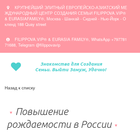
КРУПНЕЙШИЙ ЭЛИТНЫЙ ЕВРОПЕЙСКО-АЗИАТСКИЙ МЕ
ЖДУНАРОДНЫЙ ЦЕНТР СОЗДАНИЯ СЕМЬИ FILIPPOVA.VIP®
& EURASIAFAMILY®
,
Москва - Шанхай - Сидней - Нью-Йорк - О
кленд 188 Quay street
FILIPPOVA.VIP® & EURASIA FAMILY®
,
WhatsApp +797781
71688, Telegram @filippovavip
Знакомства для Создания
Семьи. Выйти Замуж, Удачно!
Назад к списку
Повышение
рождаемости в России